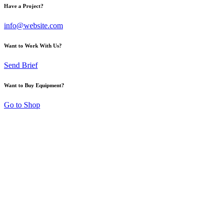
Have a Project?
info@website.com
Want to Work With Us?
Send Brief
Want to Buy Equipment?
Go to Shop