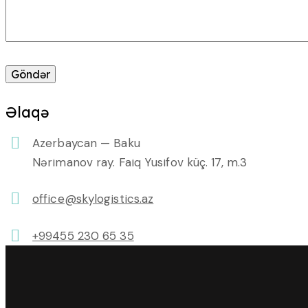
Əlaqə
Azerbaycan — Baku
Nərimanov ray. Faiq Yusifov küç. 17, m.3
office@skylogistics.az
+99455 230 65 35