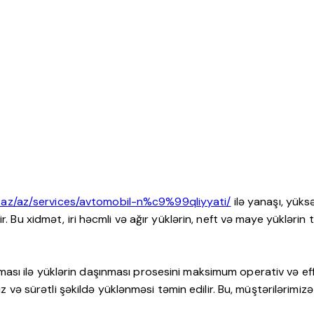
cs.az/az/services/avtomobil-n%c9%99qliyyati/
ilə yanaşı, yüks
dir. Bu xidmət, iri həcmli və ağır yüklərin, neft və maye yüklər
ı ilə yüklərin daşınması prosesini maksimum operativ və effek
əsiz və sürətli şəkildə yüklənməsi təmin edilir. Bu, müştərilə