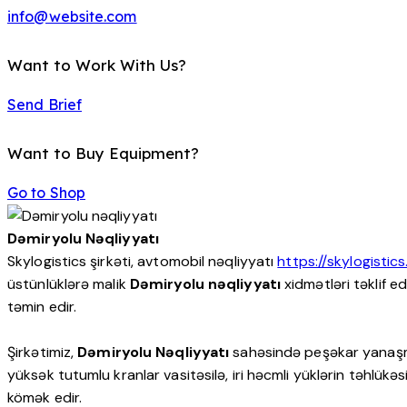
info@website.com
Want to Work With Us?
Send Brief
Want to Buy Equipment?
Go to Shop
Dəmiryolu Nəqliyyatı
Skylogistics şirkəti, avtomobil nəqliyyatı
https://skylogisti
üstünlüklərə malik
Dəmiryolu nəqliyyatı
xidmətləri təklif e
təmin edir.
Şirkətimiz,
Dəmiryolu Nəqliyyatı
sahəsində peşəkar yanaşmas
yüksək tutumlu kranlar vasitəsilə, iri həcmli yüklərin təhlük
kömək edir.