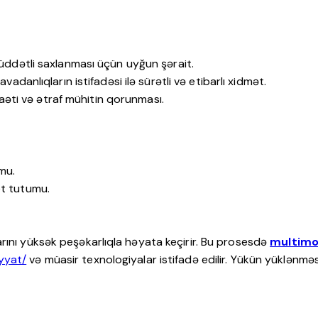
müddətli saxlanması üçün uyğun şərait.
avadanlıqların istifadəsi ilə sürətli və etibarlı xidmət.
naəti və ətraf mühitin qorunması.
mu.
t tutumu.
rını yüksək peşəkarlıqla həyata keçirir. Bu prosesdə
multimo
yyat/
və müasir texnologiyalar istifadə edilir. Yükün yüklənməs