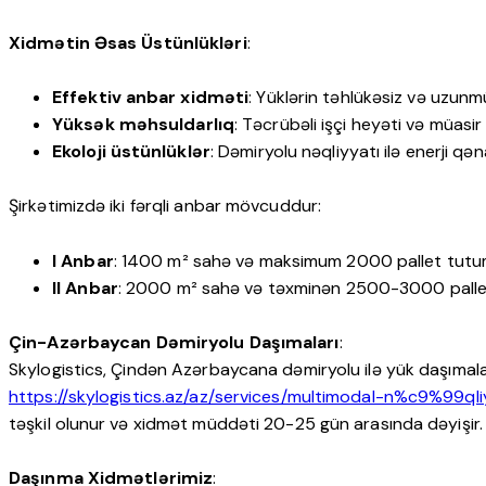
Xidmətin Əsas Üstünlükləri
:
Effektiv anbar xidməti
: Yüklərin təhlükəsiz və uzun
Yüksək məhsuldarlıq
: Təcrübəli işçi heyəti və müasir 
Ekoloji üstünlüklər
: Dəmiryolu nəqliyyatı ilə enerji qə
Şirkətimizdə iki fərqli anbar mövcuddur:
I Anbar
: 1400 m² sahə və maksimum 2000 pallet tutu
II Anbar
: 2000 m² sahə və təxminən 2500-3000 palle
Çin-Azərbaycan Dəmiryolu Daşımaları
:
Skylogistics, Çindən Azərbaycana dəmiryolu ilə yük daşımala
https://skylogistics.az/az/services/multimodal-n%c9%99qli
təşkil olunur və xidmət müddəti 20-25 gün arasında dəyişir.
Daşınma Xidmətlərimiz
: