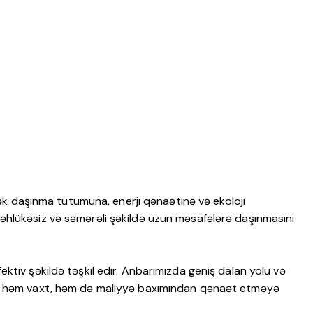
ək daşınma tutumuna, enerji qənaətinə və ekoloji
in təhlükəsiz və səmərəli şəkildə uzun məsafələrə daşınmasını
tiv şəkildə təşkil edir. Anbarımızda geniş dalan yolu və
rimizə həm vaxt, həm də maliyyə baxımından qənaət etməyə